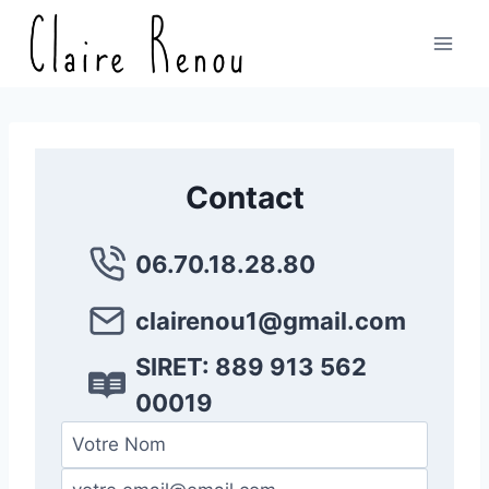
Aller
au
contenu
Contact
06.70.18.28.80
clairenou1@gmail.com
SIRET: 889 913 562
00019